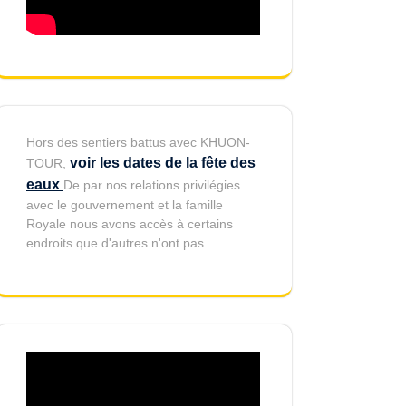
Hors des sentiers battus avec KHUON-
voir les dates de la fête des
TOUR,
eaux
De par nos relations privilégies
avec le gouvernement et la famille
Royale nous avons accès à certains
endroits que d'autres n'ont pas ...