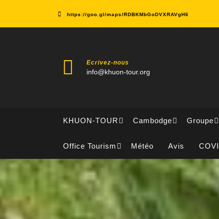
Skip
to
https://goo.gl/maps/RDBKMbGoDVXRAVgH6
content
Ecrivez-nous
info@khuon-tour.org
KHUON-TOUR
Cambodge
Groupe
Office Tourism
Météo
Avis
COV