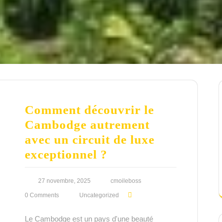
Comment découvrir le
Cambodge autrement
avec un circuit de luxe
exceptionnel ?
27 novembre, 2025
cmoileboss
0 Comments
Uncategorized
Le Cambodge est un pays d'une beauté