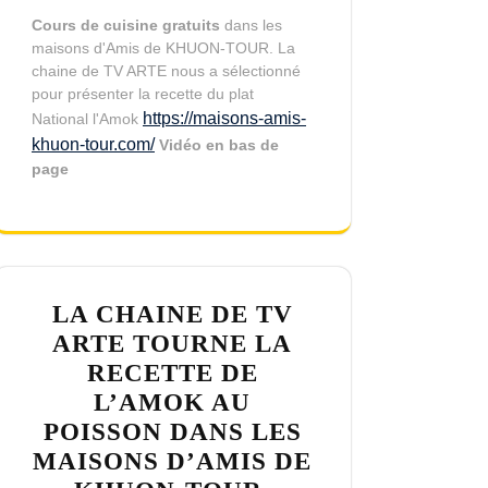
Cours de cuisine gratuits
dans les
maisons d'Amis de KHUON-TOUR. La
chaine de TV ARTE nous a sélectionné
pour présenter la recette du plat
https://maisons-amis-
National l'Amok
khuon-tour.com/
Vidéo en bas de
page
LA CHAINE DE TV
ARTE TOURNE LA
RECETTE DE
L’AMOK AU
POISSON DANS LES
MAISONS D’AMIS DE