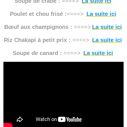
Soupe de crabe :
====>
La suite ici
Poulet et chou frisé :
====>
La suite ici
Bœuf aux champignons :
====>
La suite ici
Riz Chakapi à petit prix :
====>
La suite ici
Soupe de canard :
====>
La suite ici