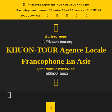
Skip
https://goo.gl/maps/RDBKMbGoDVXRAVgH6
to
Par téléphone heures FR entre 11 et 13 heures ICI GMT +6
content
FOLLOW US:
Ecrivez-nous
info@khuon-tour.org
KHUON-TOUR Agence Locale
Francophone En Asie
Questions ? WhatsApp
+85592210063
Open