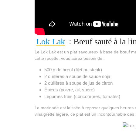
Lok Lak
: Bœuf sauté à la li
Le Lok Lak est un plat savoureux à base de bœuf marin
cette recette, vous aurez besoin de :
500 g de bœuf (filet ou steak)
2 cuillères à soupe de sauce soja
2 cuillères à soupe de jus de citron
Épices (poivre, ail, sucre)
Légumes frais (concombres, tomates)
La marinade est laissée à reposer quelques heures av
vinaigrette légère, ce plat est un incontournable de