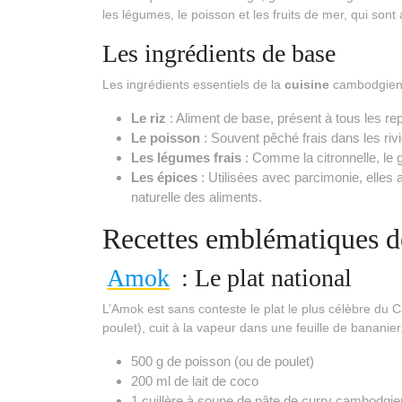
les légumes, le poisson et les fruits de mer, qui sont
Les ingrédients de base
Les ingrédients essentiels de la
cuisine
cambodgien
Le riz
: Aliment de base, présent à tous les re
Le poisson
: Souvent pêché frais dans les rivi
Les légumes frais
: Comme la citronnelle, le 
Les épices
: Utilisées avec parcimonie, elles
naturelle des aliments.
Recettes emblématiques 
Amok
: Le plat national
L’Amok est sans conteste le plat le plus célèbre du 
poulet), cuit à la vapeur dans une feuille de bananier.
500 g de poisson (ou de poulet)
200 ml de lait de coco
1 cuillère à soupe de pâte de curry cambodgie