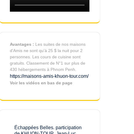
Avantages :
Les suites de nos maisons
d'Amis ne sont qu'à 25 $ la nuit pour 2
personnes. Les cours de cuisine sont
gratuits. Classement de N°1 sur plus de
430 hébergements à Phnom Penh.
https://maisons-amis-khuon-tour.com/
Voir les vidéos en bas de page
Échappées Belles. participation
de KHUON-TOUR. Jean-Luc,