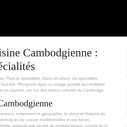
isine Cambodgienne :
écialités
Plats et Spécialités. Dans cet article, les spécialités
u Sud-Est. Plongeons dans ce voyage gustatif aux multiples
 et en saveurs, est l’un des trésors culturels du Cambodge.
e Cambodgienne
cteurs, notamment la géographie, le climat et l’histoire du
 techniques de cuisson traditionnelles et ses épices
rtile, propose une variété de produits locaux, comme le riz,