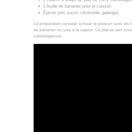
1 feuille de bananier pour la cuisson
Épices (sel, sucre, citronnelle, galanga)
La préparation consiste à mixer le poisson avec les ép
de bananier et cuire à la vapeur. Ce plat se sert so
cambodgienne.