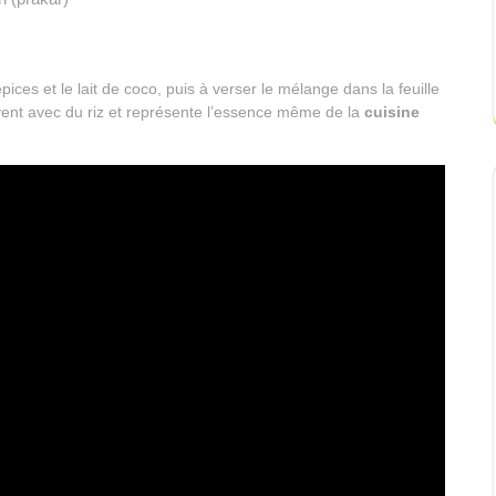
ices et le lait de coco, puis à verser le mélange dans la feuille
uvent avec du riz et représente l’essence même de la
cuisine