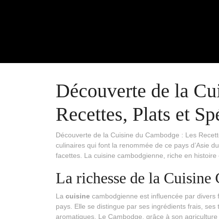
Découverte de la Cu
Recettes, Plats et Sp
Découverte de la Cuisine du Cambodge : Les Recettes, 
culinaires qui font la renommée de ce pays d’Asie d
facettes. La cuisine cambodgienne, riche en histoire
La richesse de la Cuisin
La
cuisine
cambodgienne est influencée par divers fa
pays. Elle se distingue par ses ingrédients frais, ses
aromatiques. Le Cambodge, grâce à son agriculture fe