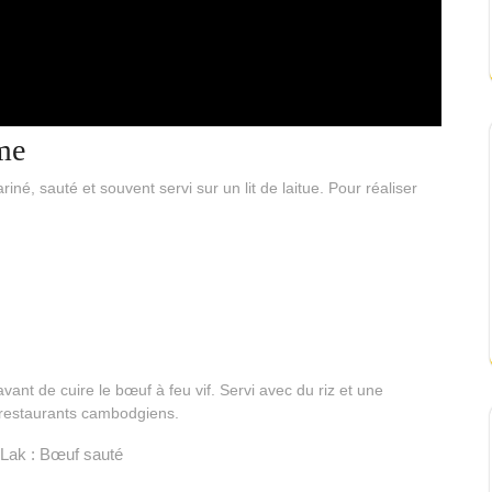
me
é, sauté et souvent servi sur un lit de laitue. Pour réaliser
ant de cuire le bœuf à feu vif. Servi avec du riz et une
s restaurants cambodgiens.