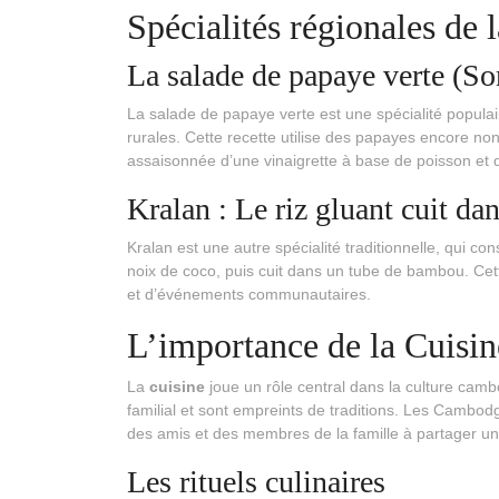
Spécialités régionales de
La salade de papaye verte (So
La salade de papaye verte est une spécialité popul
rurales. Cette recette utilise des papayes encore no
assaisonnée d’une vinaigrette à base de poisson et d
Kralan : Le riz gluant cuit d
Kralan est une autre spécialité traditionnelle, qui c
noix de coco, puis cuit dans un tube de bambou. Cett
et d’événements communautaires.
L’importance de la Cuisin
La
cuisine
joue un rôle central dans la culture ca
familial et sont empreints de traditions. Les Cambodgie
des amis et des membres de la famille à partager un
Les rituels culinaires