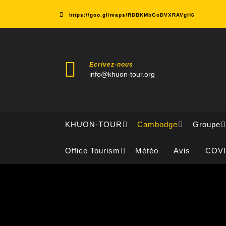
Skip
to
https://goo.gl/maps/RDBKMbGoDVXRAVgH6
content
Ecrivez-nous
info@khuon-tour.org
KHUON-TOUR
Cambodge
Groupe
Office Tourism
Météo
Avis
COV