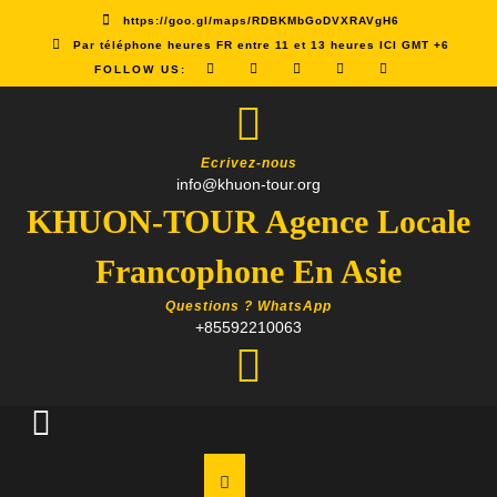
Skip
https://goo.gl/maps/RDBKMbGoDVXRAVgH6
to
Par téléphone heures FR entre 11 et 13 heures ICI GMT +6
content
FOLLOW US:
Ecrivez-nous
info@khuon-tour.org
KHUON-TOUR Agence Locale
Francophone En Asie
Questions ? WhatsApp
+85592210063
Open