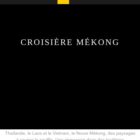
Button
CROISIÈRE MÉKONG
Croisière sur le Mékong de
Thaïlande au Vietnam via le Laos
.La croisière sur le Mékong est une expérience inoubliable. Permet
de découvrir la beauté naturelle et la richesse culturelle de cette
région fascinante du monde. Sur plusieurs pays, dont la
Thaïlande, le Laos et le Vietnam, le fleuve Mékong, des paysages
à couper le souffle. Une immersion dans des traditions