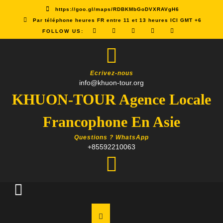
Skip
https://goo.gl/maps/RDBKMbGoDVXRAVgH6
to
Par téléphone heures FR entre 11 et 13 heures ICI GMT +6
content
FOLLOW US:
Ecrivez-nous
info@khuon-tour.org
KHUON-TOUR Agence Locale
Francophone En Asie
Questions ? WhatsApp
+85592210063
Open