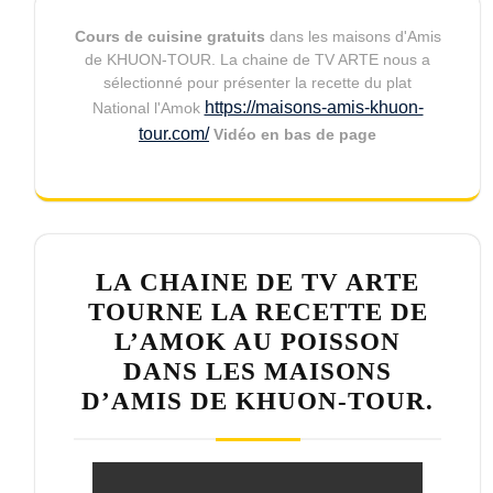
Cours de cuisine gratuits
dans les maisons d'Amis
de KHUON-TOUR. La chaine de TV ARTE nous a
sélectionné pour présenter la recette du plat
https://maisons-amis-khuon-
National l'Amok
tour.com/
Vidéo en bas de page
LA CHAINE DE TV ARTE
TOURNE LA RECETTE DE
L’AMOK AU POISSON
DANS LES MAISONS
D’AMIS DE KHUON-TOUR.