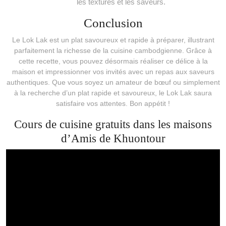
les textures et les saveurs.
Conclusion
Le Lok Lak est un plat savoureux et rapide à préparer, illustrant
parfaitement la richesse de la cuisine cambodgienne. Grâce à
cette recette, vous pouvez désormais réaliser ce délice à la
maison et impressionner vos invités avec un repas aux saveurs
authentiques. Que vous soyez un amateur de bœuf ou simplement
à la recherche d’un plat rapide et savoureux, le Lok Lak saura
satisfaire vos attentes. Bon appétit !
Cours de cuisine gratuits dans les maisons
d’Amis de Khuontour