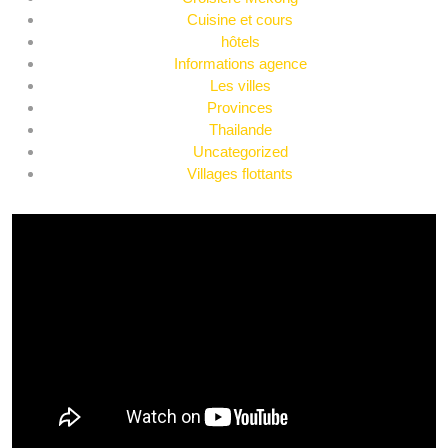
Cuisine et cours
hôtels
Informations agence
Les villes
Provinces
Thailande
Uncategorized
Villages flottants