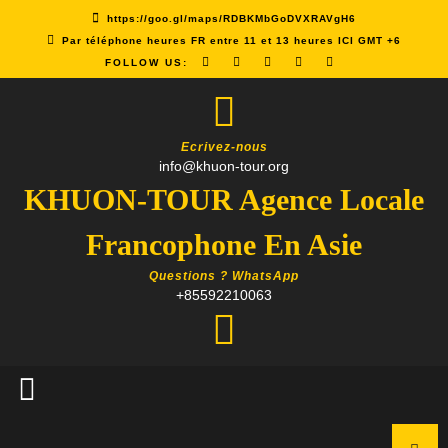
Skip
https://goo.gl/maps/RDBKMbGoDVXRAVgH6
to
Par téléphone heures FR entre 11 et 13 heures ICI GMT +6
content
FOLLOW US:
Ecrivez-nous
info@khuon-tour.org
KHUON-TOUR Agence Locale
Francophone En Asie
Questions ? WhatsApp
+85592210063
Open
Button