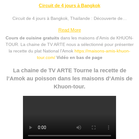
Circuit de 4 jours à Bangkok
Circuit de 4 jours à Bangkok, Thaïlande : Découverte de…
Read More
Cours de cuisine gratuits
dans les maisons d'Amis de KHUON-
TOUR. La chaine de TV ARTE nous a sélectionné pour présenter
la recette du plat National l'Amok
https://maisons-amis-khuon-
tour.com/
Vidéo en bas de page
La chaine de TV ARTE Tourne la recette de
l’Amok au poisson dans les maisons d’Amis de
Khuon-tour.