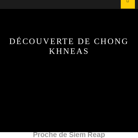
DÉCOUVERTE DE CHONG
KHNEAS
27 avril, 2025
Jean Luc khuontour
0 Comments
1 category
Chong Khneas village Flottant le Plus
Proche de Siem Reap