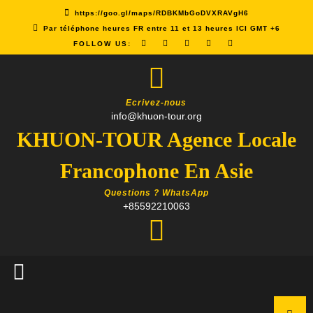
Skip
https://goo.gl/maps/RDBKMbGoDVXRAVgH6
to
Par téléphone heures FR entre 11 et 13 heures ICI GMT +6
content
FOLLOW US:
Ecrivez-nous
info@khuon-tour.org
KHUON-TOUR Agence Locale
Francophone En Asie
Questions ? WhatsApp
+85592210063
Open
Button