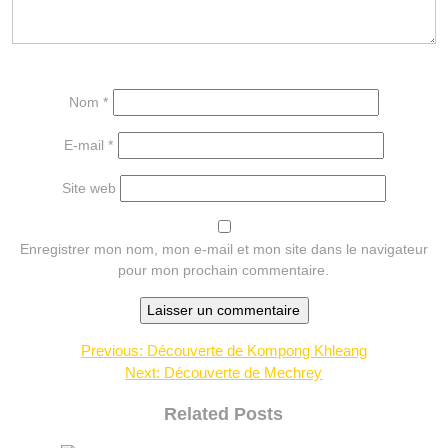
Nom
*
E-mail
*
Site web
Enregistrer mon nom, mon e-mail et mon site dans le navigateur
pour mon prochain commentaire.
Navigation
Previous:
Découverte de Kompong Khleang
Next:
Découverte de Mechrey
de
l’article
Related Posts