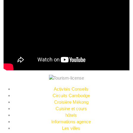
Activités Conseils
Circuits Cambodge
Croisière Mékong
Cuisine et cours
hôtels
Informations agence
Les villes