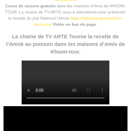
Cours de cuisine gratuits
dans les maisons d'Amis de KHUON-
TOUR. La chaine de TV ARTE nous a sélectionné pour présenter
la recette du plat National l'Amok
https://maisons-amis-khuon-
tour.com/
Vidéo en bas de page
La chaine de TV ARTE Tourne la recette de
l’Amok au poisson dans les maisons d’Amis de
Khuon-tour.