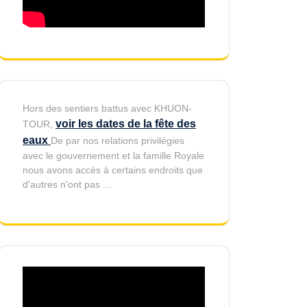
Hors des sentiers battus avec KHUON-
voir les dates de la fête des
TOUR,
eaux
De par nos relations privilégies
avec le gouvernement et la famille Royale
nous avons accès à certains endroits que
d'autres n'ont pas ...