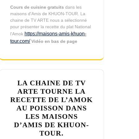
Cours de cuisine gratuits
dans les
maisons d'Amis de KHUON-TOUR. La
chaine de TV ARTE nous a sélectionné
pour présenter la recette du plat National
https://maisons-amis-khuon-
l'Amok
tour.com/
Vidéo en bas de page
LA CHAINE DE TV
ARTE TOURNE LA
RECETTE DE L’AMOK
AU POISSON DANS
LES MAISONS
D’AMIS DE KHUON-
TOUR.