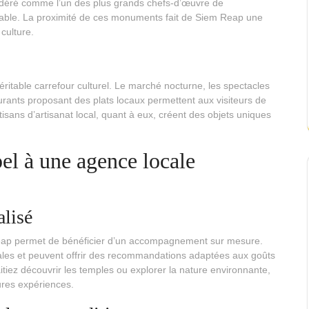
idéré comme l’un des plus grands chefs-d’œuvre de
rnable. La proximité de ces monuments fait de Siem Reap une
 culture.
itable carrefour culturel. Le marché nocturne, les spectacles
urants proposant des plats locaux permettent aux visiteurs de
sans d’artisanat local, quant à eux, créent des objets uniques
pel à une agence locale
lisé
ap permet de bénéficier d’un accompagnement sur mesure.
ales et peuvent offrir des recommandations adaptées aux goûts
tiez découvrir les temples ou explorer la nature environnante,
ures expériences.