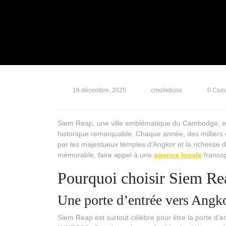
16 décembre, 2025
cmoileboss
0 Com
Siem Reap, une ville emblématique du Cambodge, est
historique remarquable. Chaque année, des milliers de
par les majestueux temples d’Angkor et la richesse 
mémorable, faire appel à une
agence locale
francop
Pourquoi choisir Siem R
Une porte d’entrée vers Angk
Siem Reap est surtout célèbre pour être la porte d’