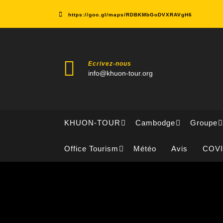
Skip
to
https://goo.gl/maps/RDBKMbGoDVXRAVgH6
content
Ecrivez-nous
info@khuon-tour.org
KHUON-TOUR
Cambodge
Groupe
Office Tourism
Météo
Avis
COV