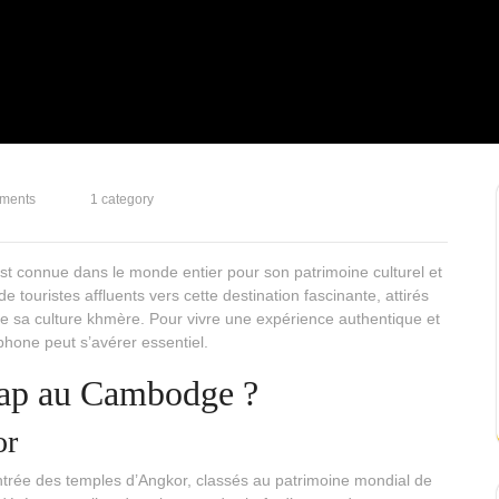
ments
1 category
 connue dans le monde entier pour son patrimoine culturel et
 touristes affluents vers cette destination fascinante, attirés
de sa culture khmère. Pour vivre une expérience authentique et
hone peut s’avérer essentiel.
eap au Cambodge ?
or
entrée des temples d’Angkor, classés au patrimoine mondial de