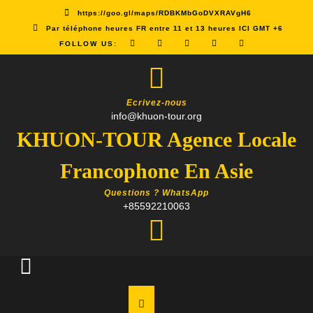
Skip
https://goo.gl/maps/RDBKMbGoDVXRAVgH6
to
Par téléphone heures FR entre 11 et 13 heures ICI GMT +6
content
FOLLOW US:
Ecrivez-nous
info@khuon-tour.org
KHUON-TOUR Agence Locale
Francophone En Asie
Questions ? WhatsApp
+85592210063
Open