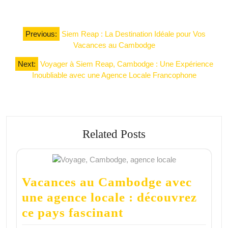
Navigation
Previous:
Siem Reap : La Destination Idéale pour Vos
de
Vacances au Cambodge
l’article
Next:
Voyager à Siem Reap, Cambodge : Une Expérience
Inoubliable avec une Agence Locale Francophone
Related Posts
Vacances au Cambodge avec
une agence locale : découvrez
ce pays fascinant