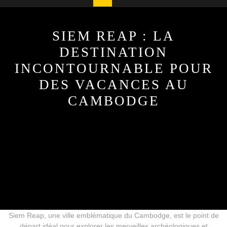
Button
SIEM REAP : LA
DESTINATION
INCONTOURNABLE POUR
DES VACANCES AU
CAMBODGE
16 décembre, 2025
cmoileboss
0 Comments
1 category
Introduction
Siem Reap, une ville emblématique du Cambodge, est le point de
départ idéal pour explorer les merveilles archéologiques et