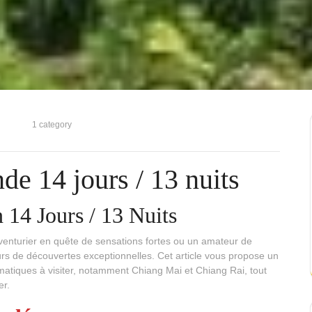
1 category
de 14 jours / 13 nuits
 14 Jours / 13 Nuits
enturier en quête de sensations fortes ou un amateur de
rs de découvertes exceptionnelles. Cet article vous propose un
lématiques à visiter, notamment Chiang Mai et Chiang Rai, tout
er.