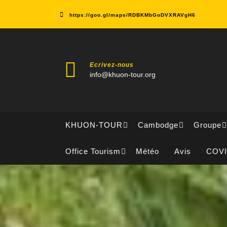
Skip
to
https://goo.gl/maps/RDBKMbGoDVXRAVgH6
content
Ecrivez-nous
info@khuon-tour.org
KHUON-TOUR
Cambodge
Groupe
Office Tourism
Météo
Avis
COV