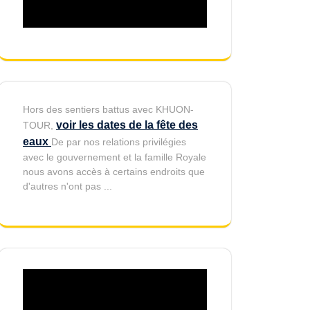
Hors des sentiers battus avec KHUON-
voir les dates de la fête des
TOUR,
eaux
De par nos relations privilégies
avec le gouvernement et la famille Royale
nous avons accès à certains endroits que
d'autres n'ont pas ...