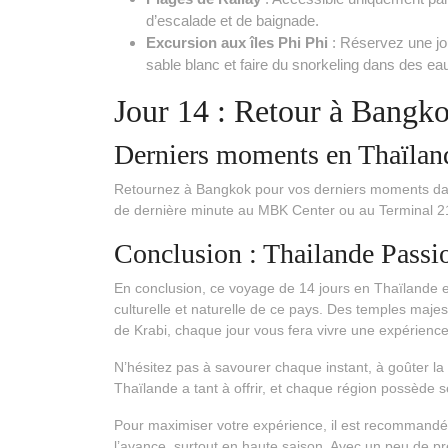
d’escalade et de baignade.
Excursion aux îles Phi Phi
: Réservez une jou
sable blanc et faire du snorkeling dans des ea
Jour 14 : Retour à Bangk
Derniers moments en Thaïlan
Retournez à Bangkok pour vos derniers moments dans 
de dernière minute au MBK Center ou au Terminal 2
Conclusion : Thailande Passi
En conclusion, ce voyage de 14 jours en Thaïlande e
culturelle et naturelle de ce pays. Des temples maj
de Krabi, chaque jour vous fera vivre une expérienc
N’hésitez pas à savourer chaque instant, à goûter la c
Thaïlande a tant à offrir, et chaque région possède 
Pour maximiser votre expérience, il est recommandé
l’avance, surtout en haute saison. Avec un peu de p