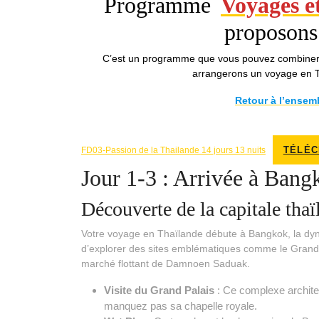
Programme
Voyages e
proposons
C’est un programme que vous pouvez combiner 
arrangerons un voyage en T
Retour à l’ensem
TÉLÉ
FD03-Passion de la Thailande 14 jours 13 nuits
Jour 1-3 : Arrivée à Bang
Découverte de la capitale thaï
Votre voyage en Thaïlande débute à Bangkok, la dyna
d’explorer des sites emblématiques comme le Grand 
marché flottant de Damnoen Saduak.
Visite du Grand Palais
: Ce complexe archite
manquez pas sa chapelle royale.