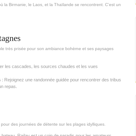
ù la Birmanie, le Laos, et la Thaïlande se rencontrent. C’est un
tagnes
isible très prisée pour son ambiance bohème et ses paysages
er les cascades, les sources chaudes et les vues
s
: Rejoignez une randonnée guidée pour rencontrer des tribus
un repas.
 pour des journées de détente sur les plages idylliques.
bateau, Railay est un coin de paradis pour les amateurs