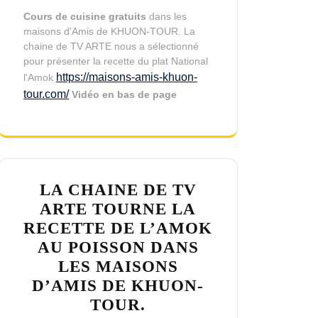
Cours de cuisine gratuits
dans les
maisons d'Amis de KHUON-TOUR. La
chaine de TV ARTE nous a sélectionné
pour présenter la recette du plat National
https://maisons-amis-khuon-
l'Amok
tour.com/
Vidéo en bas de page
LA CHAINE DE TV
ARTE TOURNE LA
RECETTE DE L’AMOK
AU POISSON DANS
LES MAISONS
D’AMIS DE KHUON-
TOUR.