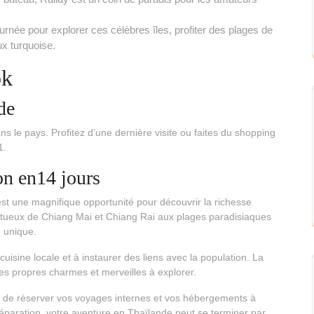
rnée pour explorer ces célèbres îles, profiter des plages de
ux turquoise.
ok
de
le pays. Profitez d’une dernière visite ou faites du shopping
1.
on en14 jours
st une magnifique opportunité pour découvrir la richesse
estueux de Chiang Mai et Chiang Rai aux plages paradisiaques
e unique.
uisine locale et à instaurer des liens avec la population. La
ses propres charmes et merveilles à explorer.
 de réserver vos voyages internes et vos hébergements à
réparation, votre aventure en Thaïlande peut se terminer par