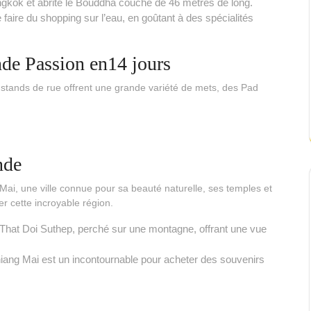
ngkok et abrite le Bouddha couché de 46 mètres de long.
 faire du shopping sur l’eau, en goûtant à des spécialités
nde Passion en14 jours
 stands de rue offrent une grande variété de mets, des Pad
nde
i, une ville connue pour sa beauté naturelle, ses temples et
r cette incroyable région.
 That Doi Suthep, perché sur une montagne, offrant une vue
iang Mai est un incontournable pour acheter des souvenirs