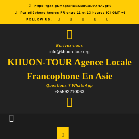
Skip
https://goo.gl/maps/RDBKMbGoDVXRAVgH6
to
Par téléphone heures FR entre 11 et 13 heures ICI GMT +6
content
FOLLOW US:
Ecrivez-nous
info@khuon-tour.org
KHUON-TOUR Agence Locale
Francophone En Asie
Questions ? WhatsApp
+85592210063
Open