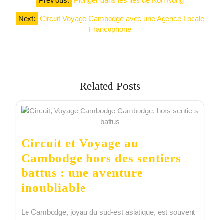
Previous:
Plonger dans les iles de Koh Rong
de
Next:
Circuit Voyage Cambodge avec une Agence Locale
l’article
Francophone
Related Posts
Circuit et Voyage au
Cambodge hors des sentiers
battus : une aventure
inoubliable
Le Cambodge, joyau du sud-est asiatique, est souvent