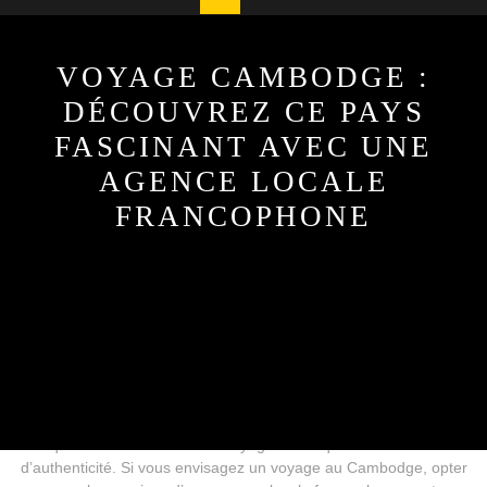
Button
VOYAGE CAMBODGE :
DÉCOUVREZ CE PAYS
FASCINANT AVEC UNE
AGENCE LOCALE
FRANCOPHONE
26 décembre, 2025
cmoileboss
0 Comments
1 category
Le Cambodge, un pays riche en histoire et en culture, attire
chaque année de nombreux voyageurs en quête d’aventures et
d’authenticité. Si vous envisagez un voyage au Cambodge, opter