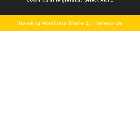
Cours cuisine gratuits. Sélect ARTE
Travelling WordPress Theme
By Themespride