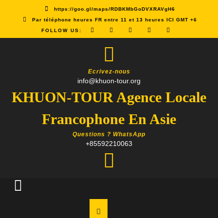
Skip
https://goo.gl/maps/RDBKMbGoDVXRAVgH6
to
Par téléphone heures FR entre 11 et 13 heures ICI GMT +6
content
FOLLOW US:
Ecrivez-nous
info@khuon-tour.org
KHUON-TOUR Agence Locale
Francophone En Asie
Questions ? WhatsApp
+85592210063
Open