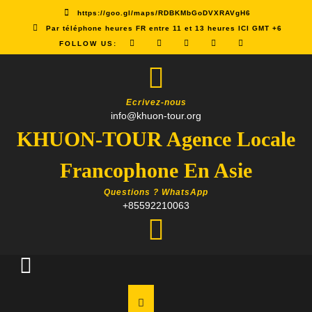
Skip
https://goo.gl/maps/RDBKMbGoDVXRAVgH6
to
Par téléphone heures FR entre 11 et 13 heures ICI GMT +6
content
FOLLOW US:
Ecrivez-nous
info@khuon-tour.org
KHUON-TOUR Agence Locale
Francophone En Asie
Questions ? WhatsApp
+85592210063
Open