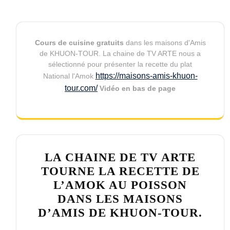
Cours de cuisine gratuits
dans les maisons d'Amis
de KHUON-TOUR. La chaine de TV ARTE nous a
sélectionné pour présenter la recette du plat
https://maisons-amis-khuon-
National l'Amok
tour.com/
Vidéo en bas de page
LA CHAINE DE TV ARTE
TOURNE LA RECETTE DE
L’AMOK AU POISSON
DANS LES MAISONS
D’AMIS DE KHUON-TOUR.