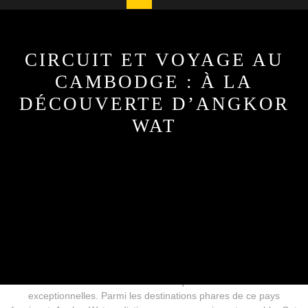
Button
CIRCUIT ET VOYAGE AU
CAMBODGE : À LA
DÉCOUVERTE D’ANGKOR
WAT
22 décembre, 2025
cmoileboss
0 Comments
1 category
Le Cambodge, pays riche en histoire et en culture, attire chaque
année de nombreux touristes en quête de découvertes
exceptionnelles. Parmi les destinations phares de ce pays