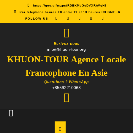
Skip
https://goo.gl/maps/RDBKMbGoDVXRAVgH6
to
Par téléphone heures FR entre 11 et 13 heures ICI GMT +6
content
FOLLOW US:
Ecrivez-nous
info@khuon-tour.org
KHUON-TOUR Agence Locale
Francophone En Asie
Questions ? WhatsApp
+85592210063
Open