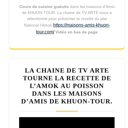
Cours de cuisine gratuits
dans les maisons d'Amis
de KHUON-TOUR. La chaine de TV ARTE nous a
sélectionné pour présenter la recette du plat
https://maisons-amis-khuon-
National l'Amok
tour.com/
Vidéo en bas de page
LA CHAINE DE TV ARTE
TOURNE LA RECETTE DE
L’AMOK AU POISSON
DANS LES MAISONS
D’AMIS DE KHUON-TOUR.
Lecteur
vidéo