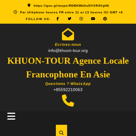
Skip
https://goo.gl/maps/RDBKMbGoDVXRAVgH6
to
Par téléphone heures FR entre 11 et 13 heures ICI GMT +6
content
FOLLOW US:
Ecrivez-nous
info@khuon-tour.org
KHUON-TOUR Agence Locale
Francophone En Asie
Questions ? WhatsApp
+85592210063
Open