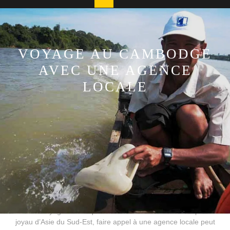
Button
VOYAGE AU CAMBODGE
AVEC UNE AGENCE
LOCALE
11 décembre, 2025
cmoileboss
0 Comments
1 category
Le Cambodge, un pays riche en histoire et en culture, attire de
nombreux voyageurs chaque année. Si vous souhaitez explorer ce
joyau d’Asie du Sud-Est, faire appel à une agence locale peut